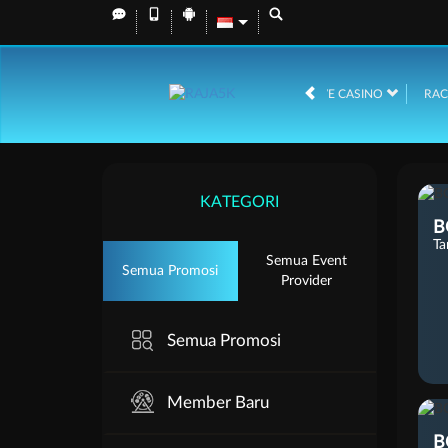
HOT GAMES
SLOTS
LIVE CASINO
RA
KATEGORI
B
Ta
Semua Event
Semua Promosi
Provider
Semua Promosi
Member Baru
B