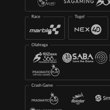
Race
Togel
Olahraga
Crash Game