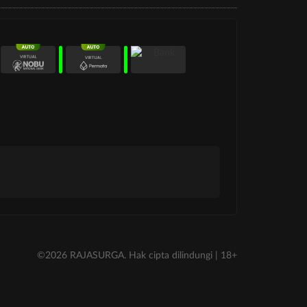
©2026 RAJASURGA. Hak cipta dilindungi | 18+