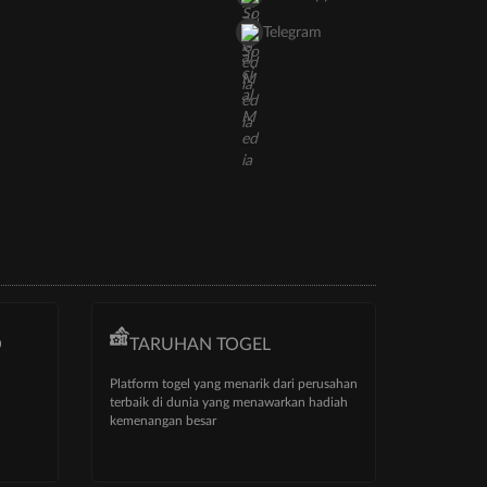
Telegram
O
TARUHAN TOGEL
Platform togel yang menarik dari perusahan
terbaik di dunia yang menawarkan hadiah
kemenangan besar