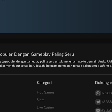
opuler Dengan Gameplay Paling Seru
 terpopuler dengan gameplay paling seru untuk menemani waktu bermain Anda. RAJ
akin menghibur setiap hari. Jelajahi beragam permainan terbaik dalam satu platform
Kategori
Dukunga
Hot Games
+6283
Slots
+6283
Live Casino
@raja5