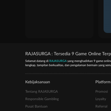
RAJASURGA : Tersedia 9 Game Online Terp
Selamat datang di
RAJASURGA
yang menghadirkan 9 game online
lengkap, tampilan berkualitas, dan pengalaman bermain yang sem
Kebijaksanaan
Platform
Tentang RAJASURGA
Promosi
Responsible Gambling
Loyalty
Pusat Bantuan
Referral