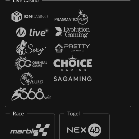
Live Casino
Race
Togel