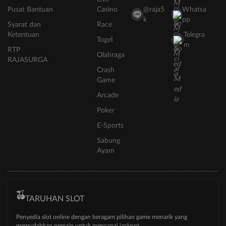
Pusat Bantuan
Casino
@raja5
Whatsa
k
pp
Syarat dan
Race
Ketentuan
Telegra
Togel
m
RTP
Olahraga
RAJASURGA
Crash
Game
Arcade
Poker
E-Sports
Sabung
Ayam
TARUHAN SLOT
Penyedia slot online dengan beragam pilihan game menarik yang
memudahkan pemain untuk mencapai jackpot