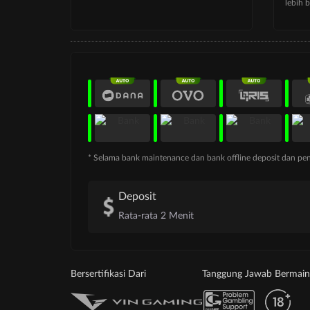
lebih 
* Selama bank maintenance dan bank offline deposit dan pen
Deposit
Rata-rata 2 Menit
Bersertifikasi Dari
Tanggung Jawab Bermain