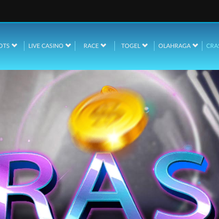
OTS
LIVE CASINO
RACE
TOGEL
OLAHRAGA
CRA