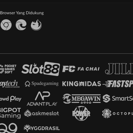
Browser Yang Didukung