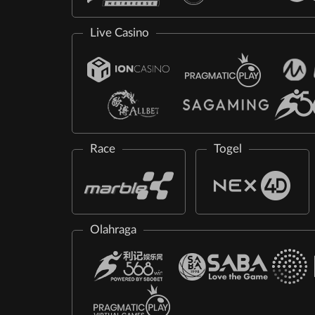
Live Casino
Race
Togel
Olahraga