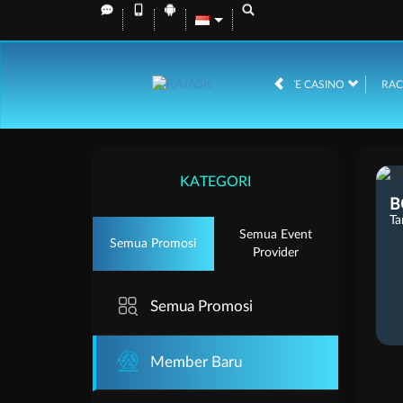
HOT GAMES
SLOTS
LIVE CASINO
RA
KATEGORI
B
Ta
Semua Event
Semua Promosi
Provider
Semua Promosi
Member Baru