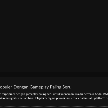
opuler Dengan Gameplay Paling Seru
 terpopuler dengan gameplay paling seru untuk menemani waktu bermain Anda. RAJ
akin menghibur setiap hari. Jelajahi beragam permainan terbaik dalam satu platform