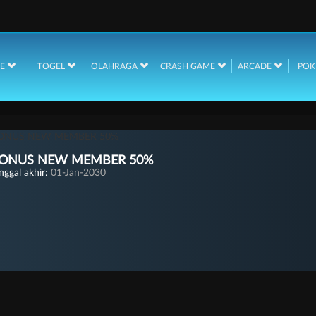
CE
TOGEL
OLAHRAGA
CRASH GAME
ARCADE
PO
ONUS NEW MEMBER 50%
nggal akhir:
01-Jan-2030