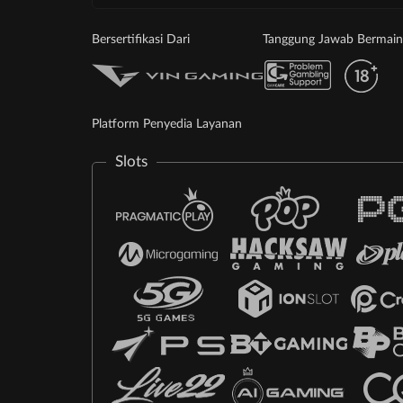
Bersertifikasi Dari
Tanggung Jawab Bermain
Platform Penyedia Layanan
Slots