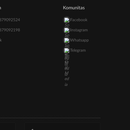
n
Komunitas
879092524
Facebook
879092198
Instagram
k
Whatsapp
Telegram