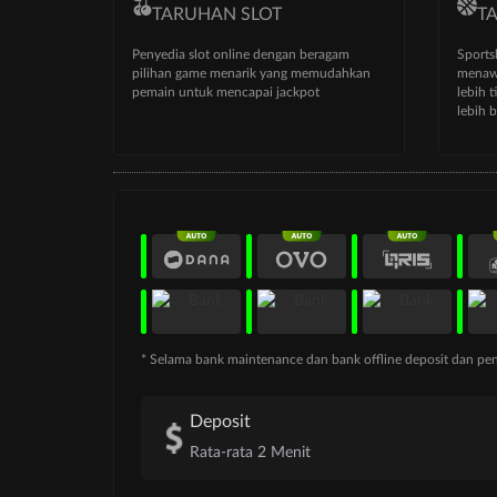
TARUHAN SLOT
T
Penyedia slot online dengan beragam
Sports
pilihan game menarik yang memudahkan
menawa
pemain untuk mencapai jackpot
lebih 
lebih 
* Selama bank maintenance dan bank offline deposit dan pen
Deposit
Rata-rata 2 Menit