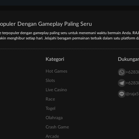
opuler Dengan Gameplay Paling Seru
 terpopuler dengan gameplay paling seru untuk menemani waktu bermain Anda. RAJ
akin menghibur setiap hari. Jelajahi beragam permainan terbaik dalam satu platform
Kategori
Dukunga
Hot Games
+6283
Slots
+6283
Live Casino
@raja5
Race
Togel
Olahraga
Crash Game
Arcade