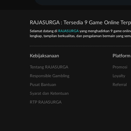
RAJASURGA : Tersedia 9 Game Online Terp
Selamat datang di
RAJASURGA
yang menghadirkan 9 game online
lengkap, tampilan berkualitas, dan pengalaman bermain yang sem
Kebijaksanaan
Platform
Tentang RAJASURGA
Promosi
Responsible Gambling
Loyalty
Pusat Bantuan
Referral
Syarat dan Ketentuan
RTP RAJASURGA