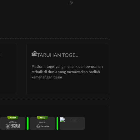
O
TARUHAN TOGEL
Platform togel yang menarik dari perusahan
terbaik di dunia yang menawarkan hadiah
kemenangan besar