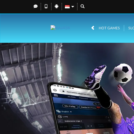
HOT GAMES
SL