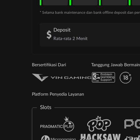
* Selama bank maintenance dan bank offline deposit dan pen
Deposit
Rata-rata 2 Menit
Bersertifikasi Dari
Tanggung Jawab Bermain
Platform Penyedia Layanan
Slots