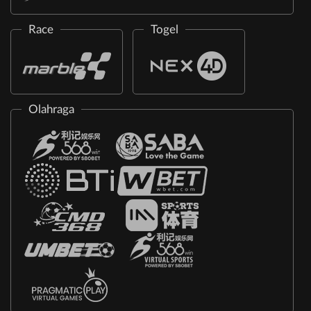
Race
Togel
Olahraga