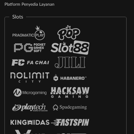
Platform Penyedia Layanan
Slots