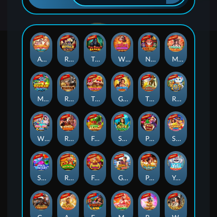
Adventure To The West
Royale House
The Great Safari
Wild Calavera
Neko Riches
Mahjong Princess
Mushroom Bandit
Roma
The Nutcrackers
Golden Moon Empire
The Maya Myth
Royal Katt
Wild Wet Win
Ranger Showdown
Fruits Mania
Spirit of the Sea
Poker Ways
Summer Splash Paradise
Space Conquest
Rich Cai Shen
Fortune Jewels III
Goal Go Win
Pai Gow Ways
Yeti Boom