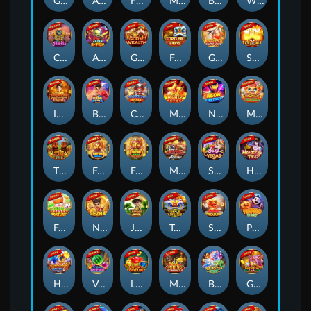
Gold Rush Cowboys
Apollo Ray of Luck
Fiery Lava
Money Empire
Blade of Fortune
Wild Mafia
City of Jewels
Alien Smash
God Of Wealth
Fortune Lions
Golden Horse Ride
Spin and Win
Imperial Majesty
Boxing Fury
Caribbean Riches
Mighty Sevens
Neon Fantasy
Money Dragon
Tiki Rush
Fortune Jewels II
Fortune Jewels I
Muay Thai Fighter
Sexy Vegas
Honey Trap
Farm Of Fortune
Nezha
Jungle Quest
Triple Happiness
Snake Treasure
Pumpkins Go Lucky
Heavenly Fortunes 2
Vegas Hot Fruit
Lucky Fortune
Mining Bonanza
Beasts Of Luck
Ganesha Luck