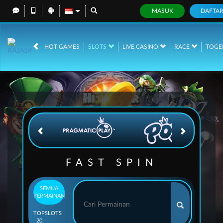
MASUK
DAFTA
IDR
12,687,716,
HOT GAMES
SLOTS
LIVE CASINO
RACE
TOGE
FAST SPIN
SEMUA
PERMAINAN
TOP
SLOTS
20