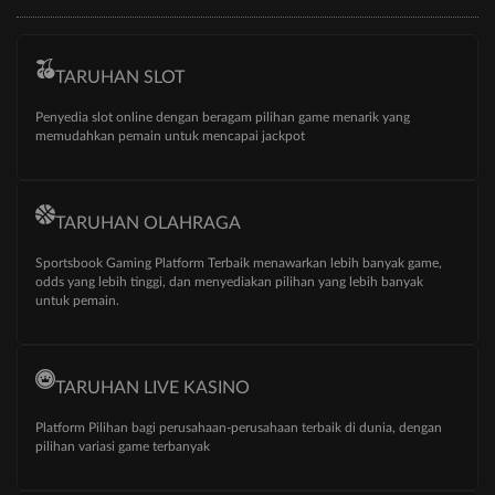
TARUHAN SLOT
Penyedia slot online dengan beragam pilihan game menarik yang
memudahkan pemain untuk mencapai jackpot
TARUHAN OLAHRAGA
Sportsbook Gaming Platform Terbaik menawarkan lebih banyak game,
odds yang lebih tinggi, dan menyediakan pilihan yang lebih banyak
untuk pemain.
TARUHAN LIVE KASINO
Platform Pilihan bagi perusahaan-perusahaan terbaik di dunia, dengan
pilihan variasi game terbanyak