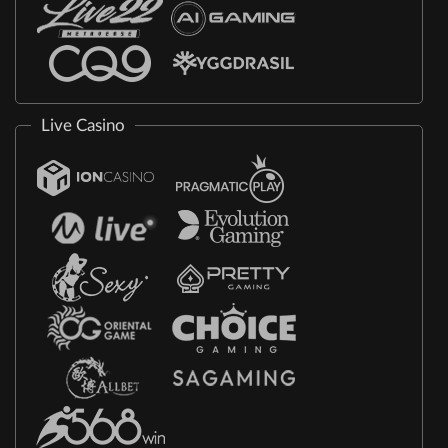
Live Casino