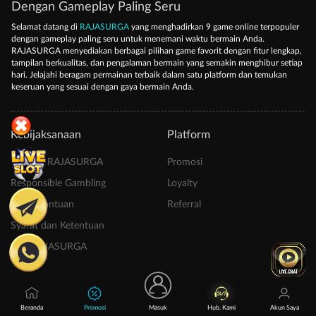
Dengan Gameplay Paling Seru
Selamat datang di
RAJASURGA
yang menghadirkan 9 game online terpopuler
dengan gameplay paling seru untuk menemani waktu bermain Anda.
RAJASURGA menyediakan berbagai pilihan game favorit dengan fitur lengkap,
tampilan berkualitas, dan pengalaman bermain yang semakin menghibur setiap
hari. Jelajahi beragam permainan terbaik dalam satu platform dan temukan
keseruan yang sesuai dengan gaya bermain Anda.
Kebijaksanaan
Platform
Tentang RAJASURGA
Promosi
Responsible Gambling
Loyalty
Pusat Bantuan
Referral
Syarat dan Ketentuan
RTP RAJASURGA
Kategori
Dukungan
Beranda
Promosi
Masuk
Hub. Kami
Akun Saya
Hot Games
+6283879092524