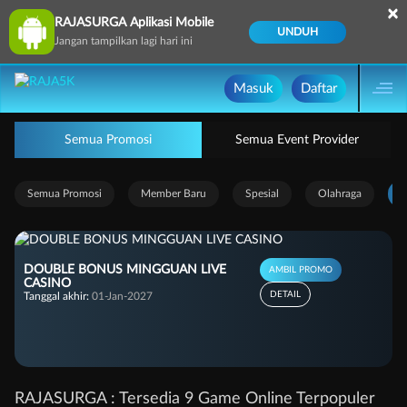
×
RAJASURGA Aplikasi Mobile
UNDUH
Jangan tampilkan lagi hari ini
Masuk
Daftar
Semua Promosi
Semua Event Provider
Semua Promosi
Member Baru
Spesial
Olahraga
L
DOUBLE BONUS MINGGUAN LIVE
AMBIL PROMO
CASINO
DETAIL
Tanggal akhir:
01-Jan-2027
RAJASURGA : Tersedia 9 Game Online Terpopuler