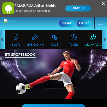
×
RAJASURGA Aplikasi Mobile
UNDUH
Jangan tampilkan lagi hari ini
Masuk
Daftar
MES
SLOTS
LIVE CASINO
RACE
TOGEL
OLAHRAGA
CR