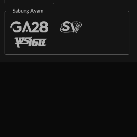
Sabung Ayam