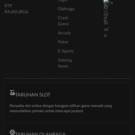
Togel
m
RTP
Olahraga
RAJASURGA
Crash
Game
Arcade
Poker
E-Sports
Sabung
Ayam
TARUHAN SLOT
Penyedia slot online dengan beragam pilihan game menarik yang
memudahkan pemain untuk mencapai jackpot
TARUHAN OLAHRAGA