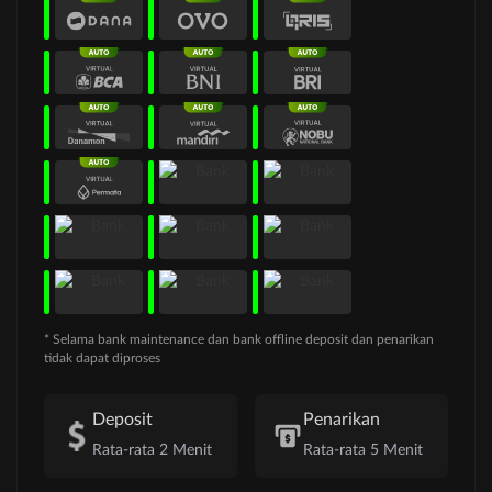
* Selama bank maintenance dan bank offline deposit dan penarikan
tidak dapat diproses
Deposit
Penarikan
Rata-rata 2 Menit
Rata-rata 5 Menit