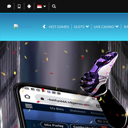
HOT GAMES
SLOTS
LIVE CASINO
R