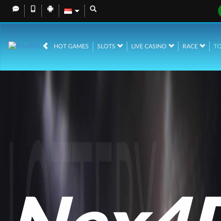
HOT GAMES
SLOTS
LIVE CASINO
RACE
T