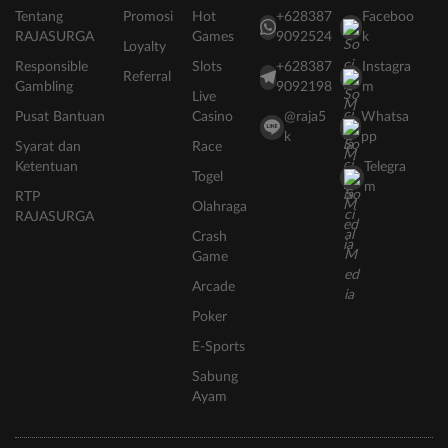
Tentang
Promosi
Hot
+628387
Faceboo
RAJASURGA
Games
9092524
k
Loyalty
Responsible
Slots
+628387
Instagra
Referral
Gambling
9092198
m
Live
Pusat Bantuan
Casino
@raja5
Whatsa
k
pp
Syarat dan
Race
Ketentuan
Telegra
Togel
m
RTP
Olahraga
RAJASURGA
Crash
Game
Arcade
Poker
E-Sports
Sabung
Ayam