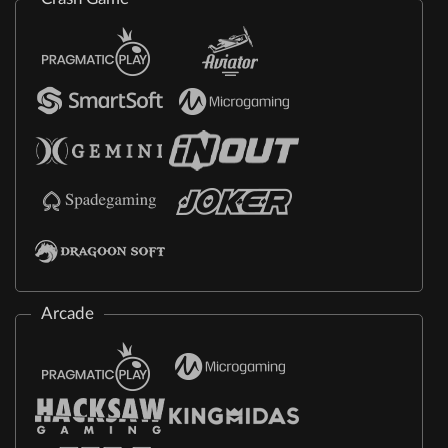
Arcade