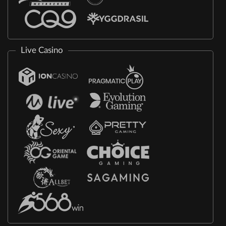
Live Casino