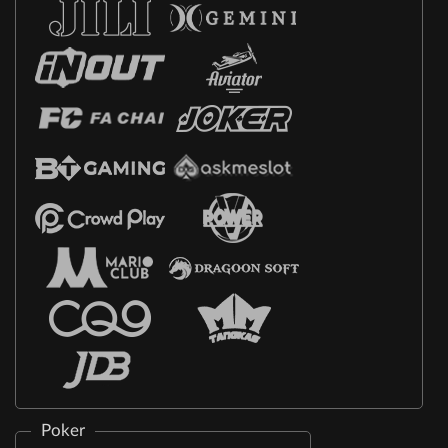
Poker