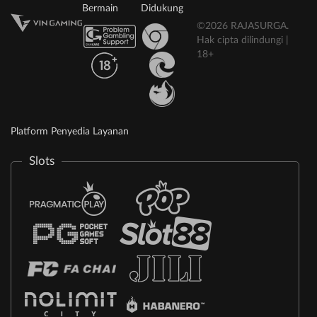
Bermain
Didukung
©2026 RAJASURGA.
Hak cipta dilindungi |
18+
Platform Penyedia Layanan
Slots