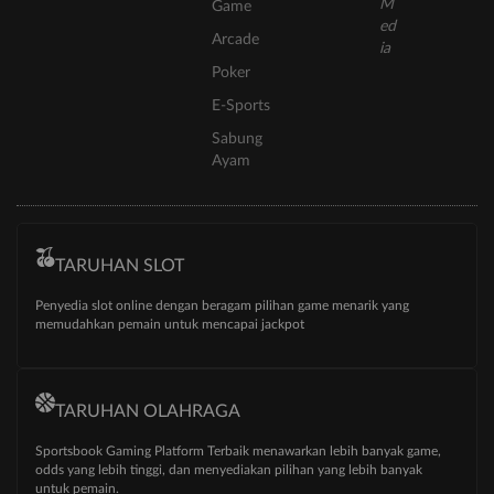
Game
Arcade
Poker
E-Sports
Sabung
Ayam
TARUHAN SLOT
Penyedia slot online dengan beragam pilihan game menarik yang
memudahkan pemain untuk mencapai jackpot
TARUHAN OLAHRAGA
Sportsbook Gaming Platform Terbaik menawarkan lebih banyak game,
odds yang lebih tinggi, dan menyediakan pilihan yang lebih banyak
untuk pemain.