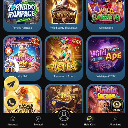
Tornado Rampage
Wild Bounty Showdown
Wild Bandito
Lucky Neko
Treasures of Aztec
Wild Ape #3258
Beranda
Promosi
Masuk
Hub. Kami
Akun Saya
Ways of the Qilin
Gemstones Gold
Pinata Wins