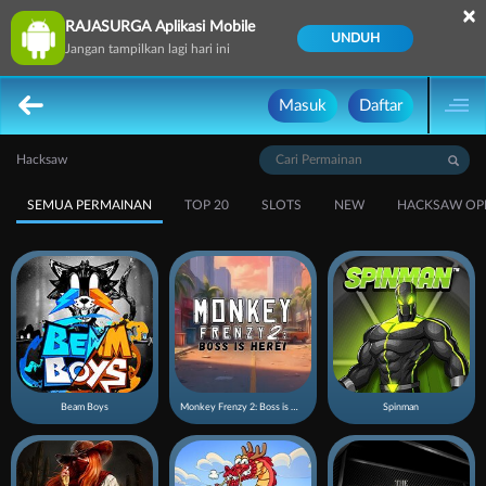
×
RAJASURGA Aplikasi Mobile
UNDUH
Jangan tampilkan lagi hari ini
Masuk
Daftar
Hacksaw
SEMUA PERMAINAN
TOP 20
SLOTS
NEW
HACKSAW OP
Beam Boys
Monkey Frenzy 2: Boss is Here!
Spinman