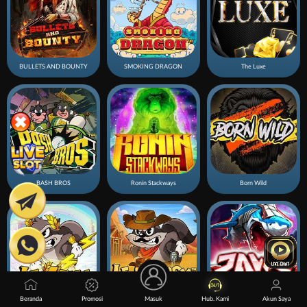
BULLETS AND BOUNTY
SMOKING DRAGON
The Luxe
BASH BROS
Ronin Stackways
Born Wild
Beranda
Promosi
Masuk
Hub. Kami
Akun Saya
LE ZEUS
LE COWBOY
JAWS OF JUSTICE