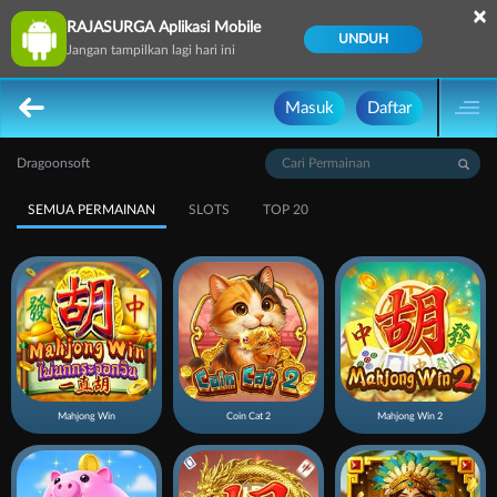
×
RAJASURGA Aplikasi Mobile
UNDUH
Jangan tampilkan lagi hari ini
Masuk
Daftar
Dragoonsoft
SEMUA PERMAINAN
SLOTS
TOP 20
Mahjong Win
Coin Cat 2
Mahjong Win 2