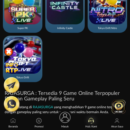
Super PK
Infinity Castle
Tokyo Drift Nitro
Tokyo Drift
RAJASURGA : Tersedia 9 Game Online Terpopuler
Dengan Gameplay Paling Seru
Selamat datang di
RAJASURGA
yang menghadirkan 9 game online terpopuler
dengan gameplay paling seru untuk menemani waktu bermain Anda.
RAJASURGA menyediakan berbagai pilihan game favorit dengan fitur lengkap,
tampilan berkualitas, dan pengalaman bermain yang semakin menghibur setiap
hari. Jelajahi beragam permainan terbaik dalam satu platform dan temukan
Beranda
Promosi
Masuk
Hub. Kami
Akun Saya