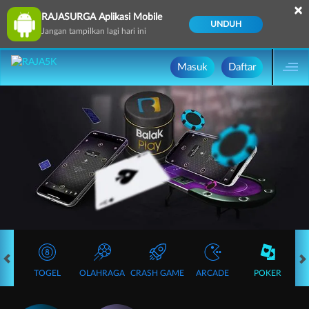
×
RAJASURGA Aplikasi Mobile
UNDUH
Jangan tampilkan lagi hari ini
Masuk
Daftar
E
TOGEL
OLAHRAGA
CRASH GAME
ARCADE
POKER
E