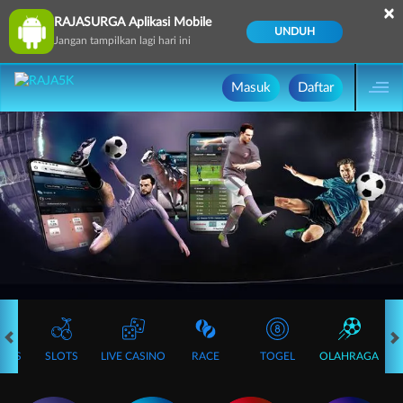
×
RAJASURGA Aplikasi Mobile
UNDUH
Jangan tampilkan lagi hari ini
Masuk
Daftar
MES
SLOTS
LIVE CASINO
RACE
TOGEL
OLAHRAGA
CR