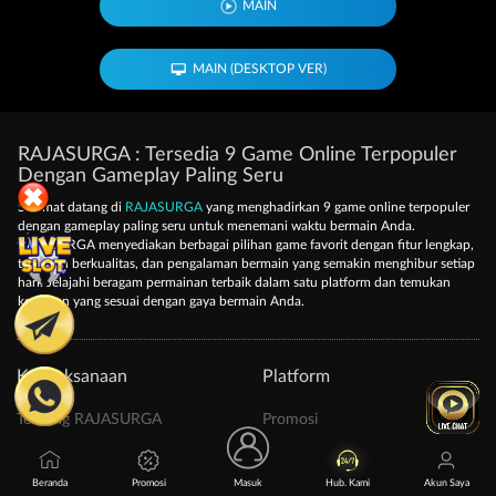
MAIN
MAIN (DESKTOP VER)
RAJASURGA : Tersedia 9 Game Online Terpopuler
Dengan Gameplay Paling Seru
Selamat datang di
RAJASURGA
yang menghadirkan 9 game online terpopuler
dengan gameplay paling seru untuk menemani waktu bermain Anda.
RAJASURGA menyediakan berbagai pilihan game favorit dengan fitur lengkap,
tampilan berkualitas, dan pengalaman bermain yang semakin menghibur setiap
hari. Jelajahi beragam permainan terbaik dalam satu platform dan temukan
keseruan yang sesuai dengan gaya bermain Anda.
Kebijaksanaan
Platform
Tentang RAJASURGA
Promosi
Responsible Gambling
Loyalty
Beranda
Promosi
Masuk
Hub. Kami
Akun Saya
Pusat Bantuan
Referral