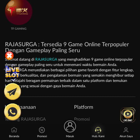
TF GAMING
RAJASURGA : Tersedia 9 Game Online Terpopuler
Dengan Gameplay Paling Seru
Selamat datang di
RAJASURGA
yang menghadirkan 9 game online terpopuler
dengan gameplay paling seru untuk menemani waktu bermain Anda.
RAJASURGA menyediakan berbagai pilihan game favorit dengan fitur lengkap,
tampilan berkualitas, dan pengalaman bermain yang semakin menghibur setiap
hari. Jelajahi beragam permainan terbaik dalam satu platform dan temukan
keseruan yang sesuai dengan gaya bermain Anda.
Kebijaksanaan
Platform
Tentang RAJASURGA
Promosi
Responsible Gambling
Loyalty
Beranda
Promosi
Masuk
Hub. Kami
Akun Saya
Pusat Bantuan
Referral