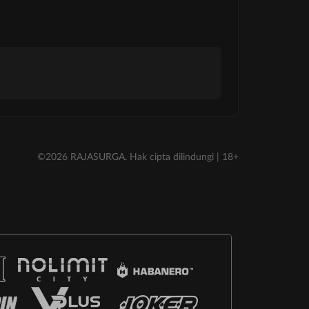
©2026 RAJASURGA. Hak cipta dilindungi | 18+