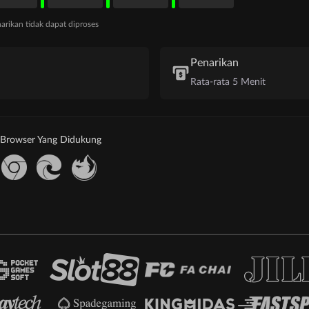
arikan tidak dapat diproses
Penarikan
Rata-rata 5 Menit
Browser Yang Didukung