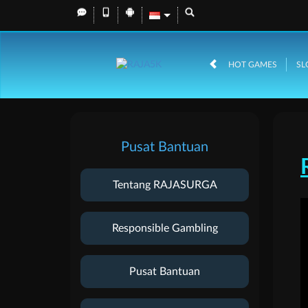
HOT GAMES
SL
Pusat Bantuan
Tentang RAJASURGA
Responsible Gambling
Pusat Bantuan