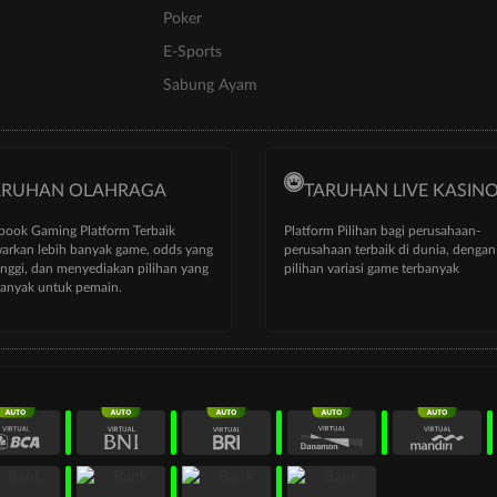
Poker
E-Sports
Sabung Ayam
ARUHAN OLAHRAGA
TARUHAN LIVE KASIN
book Gaming Platform Terbaik
Platform Pilihan bagi perusahaan-
rkan lebih banyak game, odds yang
perusahaan terbaik di dunia, dengan
tinggi, dan menyediakan pilihan yang
pilihan variasi game terbanyak
banyak untuk pemain.