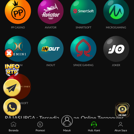
PP CASINO
AVIATOR
SMARTSOFT
MICROGAMING
GEMINI
INOUT
SPADE GAMING
JOKER
DRAGOONSOFT
RAJASURGA : Tersedia 9 Game Online Terpopuler
Dengan Gameplay Paling Seru
Beranda
Promosi
Masuk
Hub. Kami
Akun Saya
Selamat datang di
RAJASURGA
yang menghadirkan 9 game online terpopuler