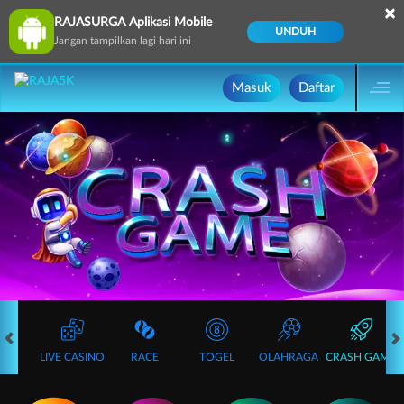
×
RAJASURGA Aplikasi Mobile
UNDUH
Jangan tampilkan lagi hari ini
Masuk
Daftar
OTS
LIVE CASINO
RACE
TOGEL
OLAHRAGA
CRASH GAME