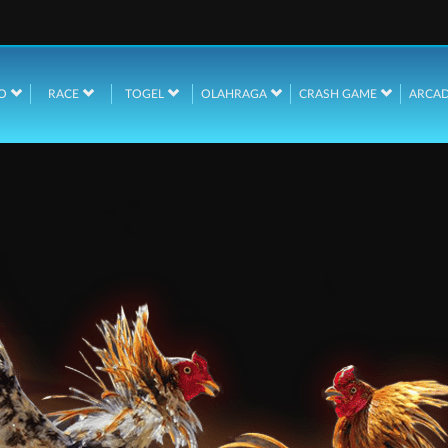
NO
RACE
TOGEL
OLAHRAGA
CRASH GAME
ARCA