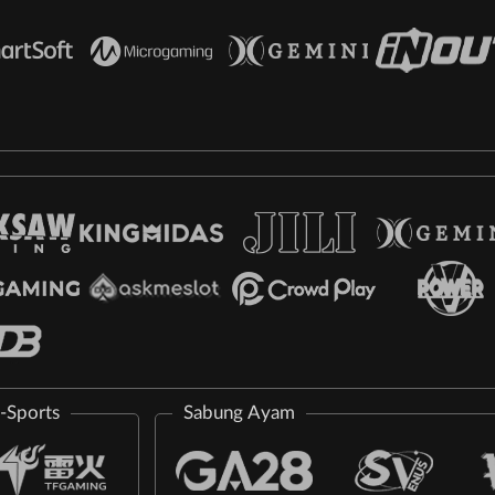
-Sports
Sabung Ayam