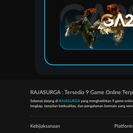
RAJASURGA : Tersedia 9 Game Online Terp
Selamat datang di
RAJASURGA
yang menghadirkan 9 game online
lengkap, tampilan berkualitas, dan pengalaman bermain yang sem
Kebijaksanaan
Platform