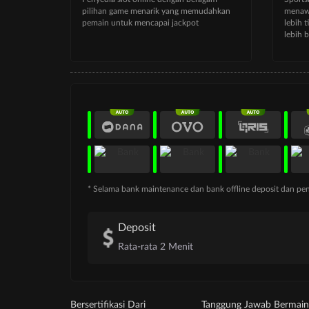
pilihan game menarik yang memudahkan
menawa
pemain untuk mencapai jackpot
lebih 
lebih 
* Selama bank maintenance dan bank offline deposit dan pen
Deposit
Rata-rata 2 Menit
Bersertifikasi Dari
Tanggung Jawab Bermain