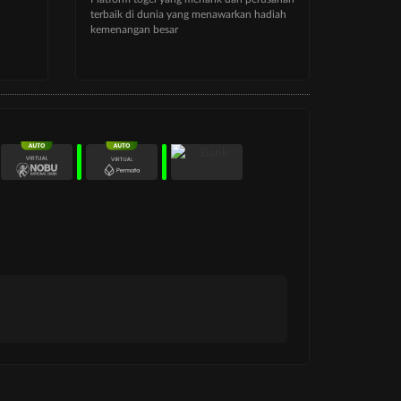
terbaik di dunia yang menawarkan hadiah
kemenangan besar