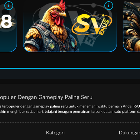
i
i
opuler Dengan Gameplay Paling Seru
 terpopuler dengan gameplay paling seru untuk menemani waktu bermain Anda. RAJ
akin menghibur setiap hari. Jelajahi beragam permainan terbaik dalam satu platform
Kategori
Dukunga