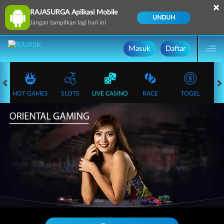
×
RAJASURGA Aplikasi Mobile
UNDUH
Jangan tampilkan lagi hari ini
Masuk
Daftar
HOT GAMES
SLOTS
LIVE CASINO
RACE
TOGEL
OL