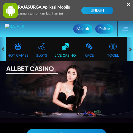
×
RAJASURGA Aplikasi Mobile
UNDUH
Jangan tampilkan lagi hari ini
Masuk
Daftar
HOT GAMES
SLOTS
LIVE CASINO
RACE
TOGEL
OL