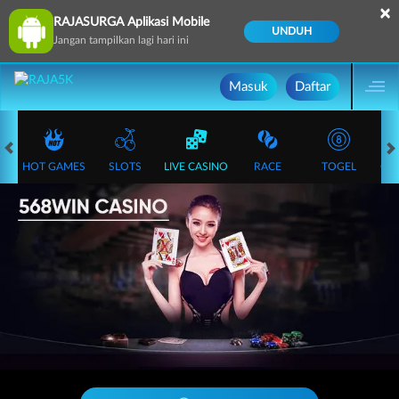
×
RAJASURGA Aplikasi Mobile
UNDUH
Jangan tampilkan lagi hari ini
Masuk
Daftar
HOT GAMES
SLOTS
LIVE CASINO
RACE
TOGEL
OL