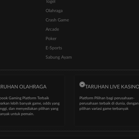
Togel
Olahraga
Crash Game
Arcade
Poker
E-Sports
Sabung Ayam
ARUHAN OLAHRAGA
TARUHAN LIVE KASIN
book Gaming Platform Terbaik
Platform Pilihan bagi perusahaan-
rkan lebih banyak game, odds yang
perusahaan terbaik di dunia, dengan
tinggi, dan menyediakan pilihan yang
pilihan variasi game terbanyak
banyak untuk pemain.