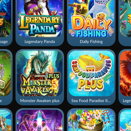
page
Legendary Panda
Daily Fishing
e
Monster Awaken plus
Sea Food Paradise II Plus