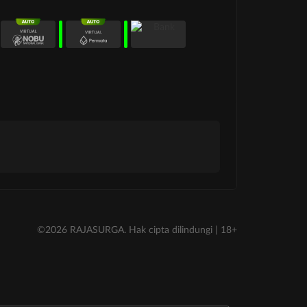
©2026 RAJASURGA. Hak cipta dilindungi | 18+