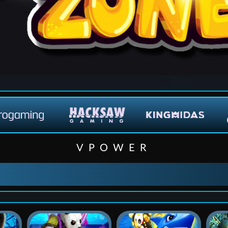
VPOWER