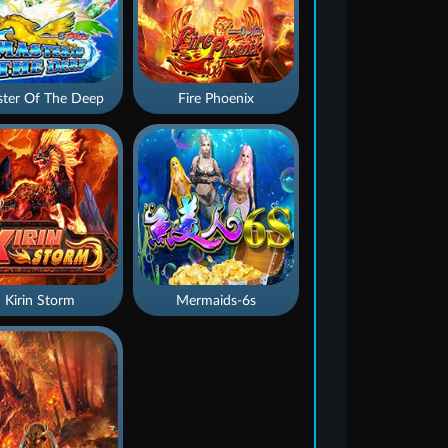
ter Of The Deep
Fire Phoenix
Kirin Storm
Mermaids-6s