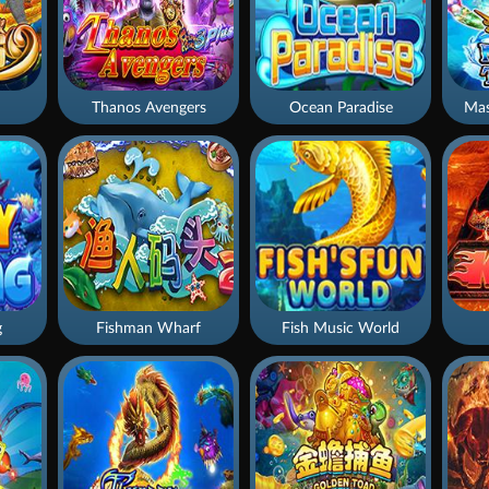
Thanos Avengers
Ocean Paradise
Mas
g
Fishman Wharf
Fish Music World