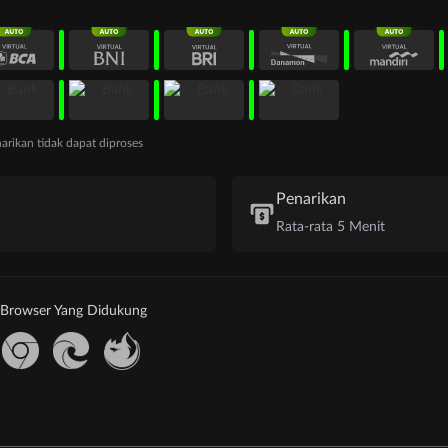
arikan tidak dapat diproses
Penarikan
Rata-rata 5 Menit
Browser Yang Didukung