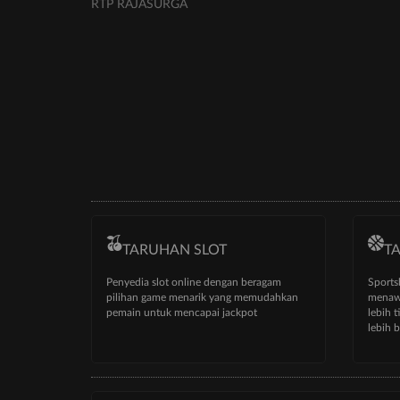
RTP RAJASURGA
TARUHAN SLOT
T
Penyedia slot online dengan beragam
Sports
pilihan game menarik yang memudahkan
menawa
pemain untuk mencapai jackpot
lebih 
lebih 