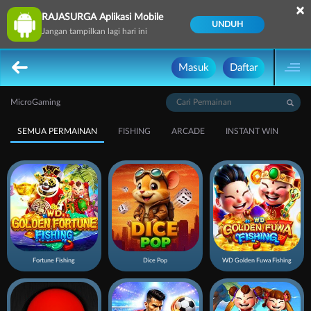
×
RAJASURGA Aplikasi Mobile
UNDUH
Jangan tampilkan lagi hari ini
Masuk
Daftar
MicroGaming
SEMUA PERMAINAN
FISHING
ARCADE
INSTANT WIN
Fortune Fishing
Dice Pop
WD Golden Fuwa Fishing