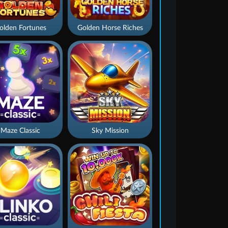
olden Fortunes
Golden Horse Riches
Maze Classic
Sky Mission