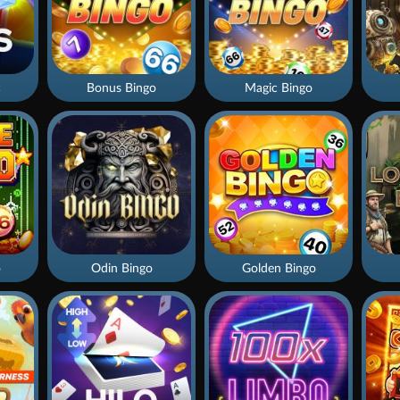
c
Bonus Bingo
Magic Bingo
o
Odin Bingo
Golden Bingo