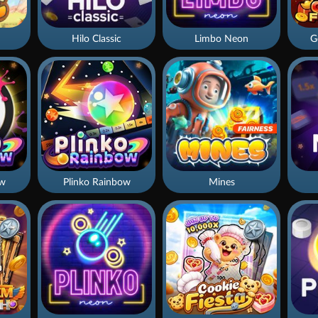
Hilo Classic
Limbo Neon
G
ow
Plinko Rainbow
Mines