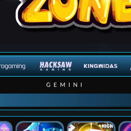
GEMINI