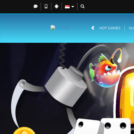
HOT GAMES
SL