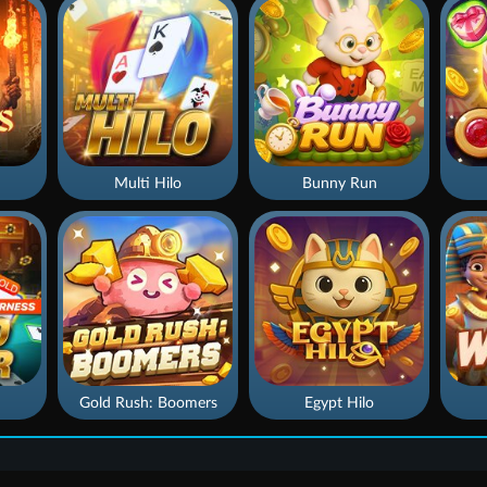
Multi Hilo
Bunny Run
Gold Rush: Boomers
Egypt Hilo