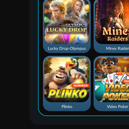
Lucky Drop-Olympus
Mines Raider
Plinko
Video Poker