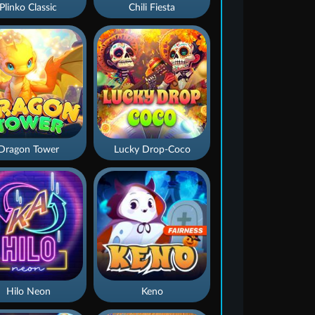
Plinko Classic
Chili Fiesta
Dragon Tower
Lucky Drop-Coco
Hilo Neon
Keno