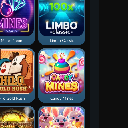
Mines Neon
Limbo Classic
Hilo Gold Rush
Candy Mines