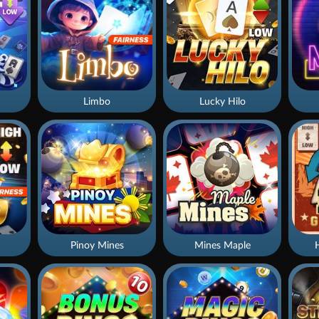
Limbo
Lucky Hilo
Pinoy Mines
Mines Maple