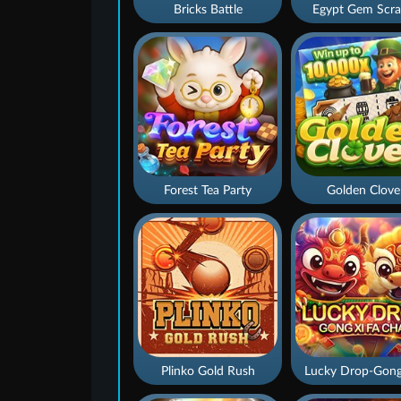
Bricks Battle
Egypt Gem Scra
Forest Tea Party
Golden Clove
Plinko Gold Rush