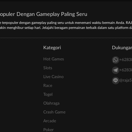
opuler Dengan Gameplay Paling Seru
 terpopuler dengan gameplay paling seru untuk menemani waktu bermain Anda. RAJ
akin menghibur setiap hari. Jelajahi beragam permainan terbaik dalam satu platform
Kategori
Dukunga
Hot Games
+6283
Slots
+6283
Live Casino
@raja5
Race
Togel
Olahraga
Crash Game
Arcade
Poker