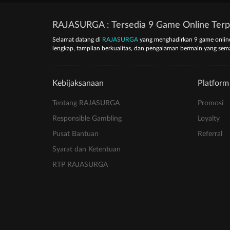
RAJASURGA : Tersedia 9 Game Online Terp
Selamat datang di
RAJASURGA
yang menghadirkan 9 game online
lengkap, tampilan berkualitas, dan pengalaman bermain yang sem
Kebijaksanaan
Platform
Tentang RAJASURGA
Promosi
Responsible Gambling
Loyalty
Pusat Bantuan
Referral
Syarat dan Ketentuan
RTP RAJASURGA