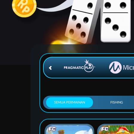
SEMUA PERMAINAN
FISHING