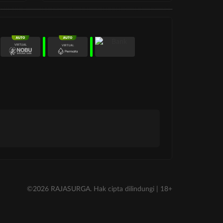
©2026 RAJASURGA. Hak cipta dilindungi | 18+