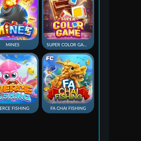
MINES
SUPER COLOR GAME
IERCE FISHING
FA CHAI FISHING