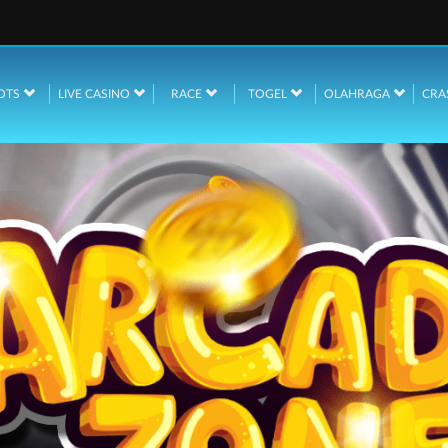
OTS
LIVE CASINO
RACE
TOGEL
OLAHRAGA
CRA