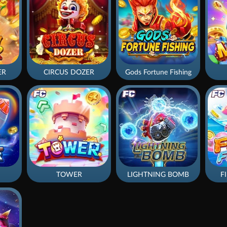
ER
CIRCUS DOZER
Gods Fortune Fishing
TOWER
LIGHTNING BOMB
F