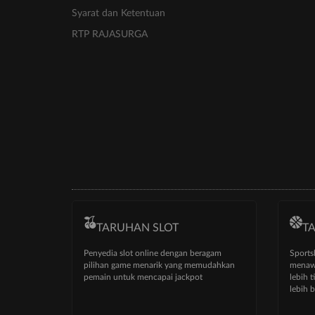
Syarat dan Ketentuan
RTP RAJASURGA
TARUHAN SLOT
T
Penyedia slot online dengan beragam
Sports
pilihan game menarik yang memudahkan
menawa
pemain untuk mencapai jackpot
lebih 
lebih 