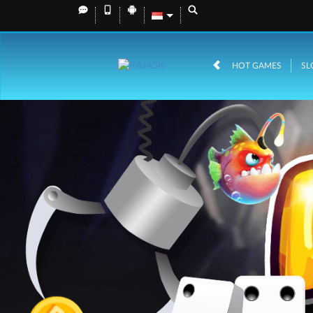
HOT GAMES
SL