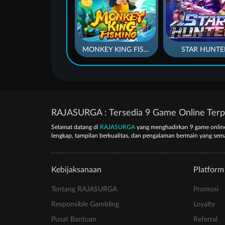
MONKEY KING FISHING
STAR HUNTE
RAJASURGA : Tersedia 9 Game Online Terp
Selamat datang di
RAJASURGA
yang menghadirkan 9 game online
lengkap, tampilan berkualitas, dan pengalaman bermain yang sem
Kebijaksanaan
Platform
Tentang RAJASURGA
Promosi
Responsible Gambling
Loyalty
Pusat Bantuan
Referral