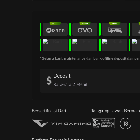
* Selama bank maintenance dan bank offline deposit dan pen
Deposit
Rata-rata 2 Menit
Bersertifikasi Dari
Tanggung Jawab Bermain