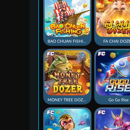
BAO CHUAN FISHING
FA CHAI DOZ
MONEY TREE DOZER
Go Go Rise