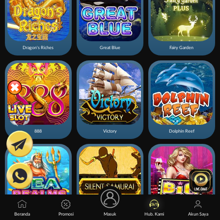
Dragon's Riches
Great Blue
Fairy Garden
888
Victory
Dolphin Reef
Beranda
Promosi
Masuk
Hub. Kami
Akun Saya
Sea Realms
Samurai
Big Shot