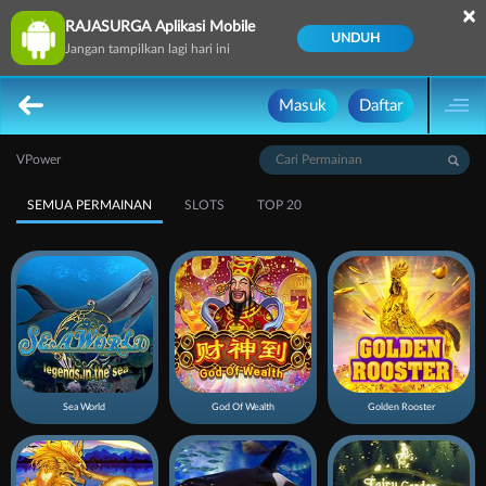
×
RAJASURGA Aplikasi Mobile
UNDUH
Jangan tampilkan lagi hari ini
Masuk
Daftar
VPower
SEMUA PERMAINAN
SLOTS
TOP 20
Sea World
God Of Wealth
Golden Rooster