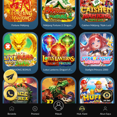
Fortune Mahjong
Mahjong Fortune 2: Dragon Riches
Caishen Mahjong: Triple Luck
MAHJONG BONUS
Lotus Lanterns: Dragon's Fortune
Starlight Princess 2000
Beranda
Promosi
Masuk
Hub. Kami
Akun Saya
RAGE T-REX
RAGE T-REX 2
Huffin’ And Puffin’ Rising