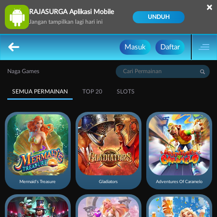
×
RAJASURGA Aplikasi Mobile
UNDUH
Jangan tampilkan lagi hari ini
Masuk
Daftar
Naga Games
SEMUA PERMAINAN
TOP 20
SLOTS
Mermaid's Treasure
Gladiators
Adventures Of Caramelo