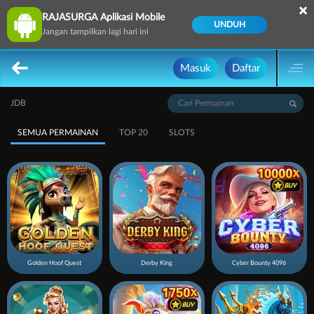
×
RAJASURGA Aplikasi Mobile
UNDUH
Jangan tampilkan lagi hari ini
Masuk
Daftar
JDB
SEMUA PERMAINAN
TOP 20
SLOTS
Golden Hoof Quest
Derby King
Cyber Bounty 4096