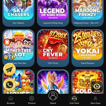
Sky Chasers
Legend of King Kong
Mahjong Frenzy : Tiles of Fortunes
Money Tree Slot
CNY Fever
Yokai Treasure
Beranda
Promosi
Masuk
Hub. Kami
Akun Saya
Paw House
Kirin Legends
Golden Lion