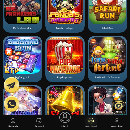
Dr.Franken’s Lab
Panda’s Jackpot
Safari Run
BigBang Spin
Pop Popcorns
Little Witch's Fortune
Beranda
Promosi
Masuk
Hub. Kami
Akun Saya
Celestial Goddess
Cherry Bell
Elizabeth Lab