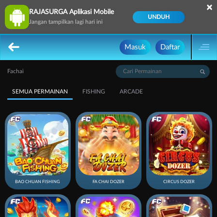
×
RAJASURGA Aplikasi Mobile
UNDUH
Jangan tampilkan lagi hari ini
Masuk
Daftar
Fachai
SEMUA PERMAINAN
FISHING
ARCADE
BAO CHUAN FISHING
FA CHAI DOZER
CIRCUS DOZER